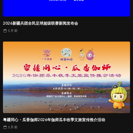
2026新疆兵团全民足球超级联赛新闻发布会
1 月
前
粤疆同心・瓜香伽师2026年伽师瓜丰收季文旅宣传推介活动
1 月
前