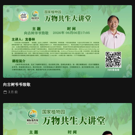
向古树爷爷致敬
3 月
前