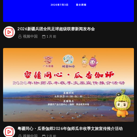
2026新疆兵团全民足球超级联赛新闻发布会
视频中国
1 月
前
粤疆同心・瓜香伽师2026年伽师瓜丰收季文旅宣传推介活动
视频中国
2 月
前