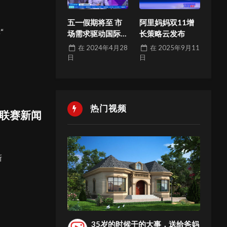
五一假期将至 市
阿里妈妈双11增
“
场需求驱动国际
长策略云发布
航班量迅速回升
在
2024年4月28
在
2025年9月11
日
日
热门视频
级联赛新闻
新
35岁的时候干的大事，送给爸妈