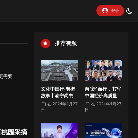
登录
推荐视频
更需要
文化中国行·老街
向“新”而行，书写
故事丨泰宁尚书
中国经济高质量
巷焕新记
发展新篇章
在
2024年4月27
在
2024年4月27
日
日
亩桃园采摘