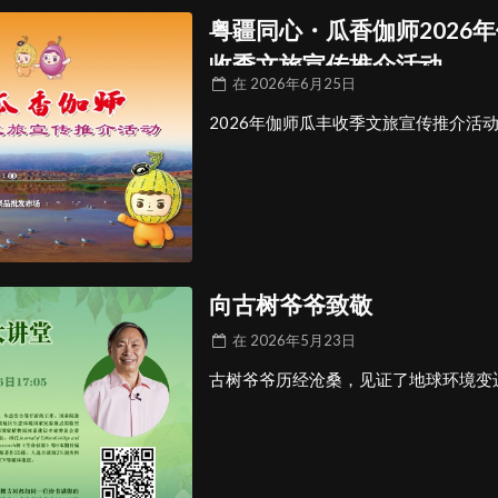
粤疆同心・瓜香伽师2026
收季文旅宣传推介活动
在
2026年6月25日
2026年伽师瓜丰收季文旅宣传推介活
向古树爷爷致敬
在
2026年5月23日
古树爷爷历经沧桑，见证了地球环境变