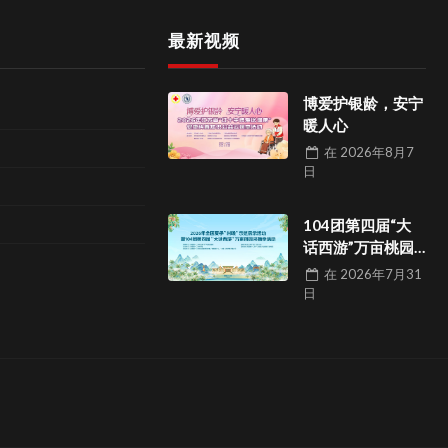
最新视频
博爱护银龄，安宁
暖人心
在
2026年8月7
日
104团第四届“大
话西游”万亩桃园
采摘季活动
在
2026年7月31
日