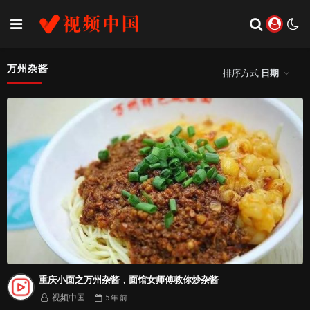
万州杂酱
排序方式
日期
重庆小面之万州杂酱，面馆女师傅教你炒杂酱
视频中国
5 年
前