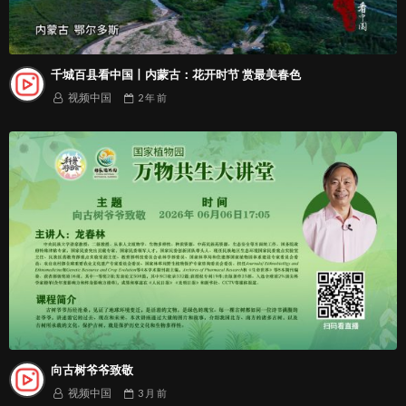
千城百县看中国丨内蒙古：花开时节 赏最美春色
视频中国
2 年
前
向古树爷爷致敬
视频中国
3 月
前