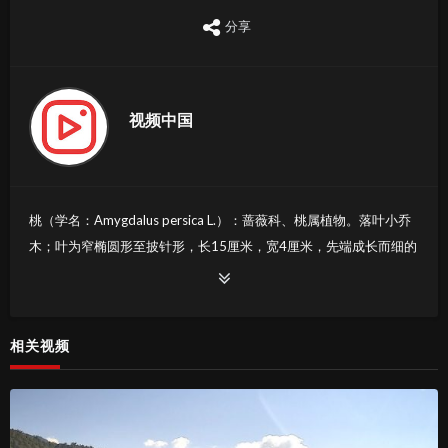
分享
视频中国
桃（学名：Amygdalus persica L.）：蔷薇科、桃属植物。落叶小乔
木；叶为窄椭圆形至披针形，长15厘米，宽4厘米，先端成长而细的
尖端，边缘有细齿，暗绿色有光泽，叶基具有蜜腺；树皮暗灰色，
随年龄增长出现裂缝；花单生，从淡至深粉红或红色，有时为白
色，有短柄，直径4厘米，早春开花；近球形核果，表面有毛茸，肉
相关视频
质可食，为橙黄色泛红色，直径7.5厘米，有带深麻点和沟纹的核，
内含白色种子。