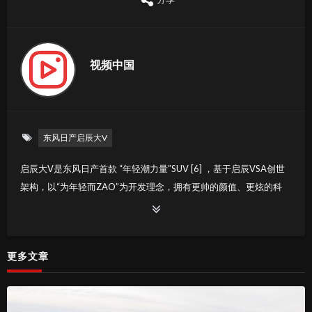
视频中国
东风日产启辰大V
启辰大V是东风日产首款 “年轻潮力量”SUV [6] ，基于启辰VSA创世
架构，以“为年轻而ZAO”为开发理念，拥有更帅的颜值、更炫的科
技、更爽的体验 [3] 。同时，东风日产启辰启用最懂新一代消费者需
求的年轻造车团队—V力造物者，打造最适合年轻人的启辰大V，主
要面向的人群是年轻品味前行者
更多文章