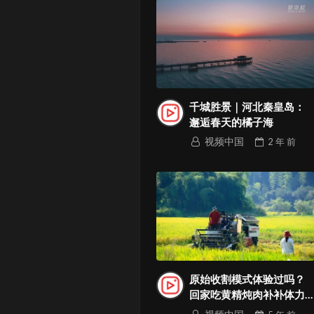
千城胜景｜河北秦皇岛：
邂逅春天的橘子海
视频中国
2 年
前
原始收割模式体验过吗？
回家吃黄精炖肉补补体力
继续干