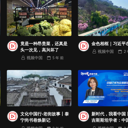
竟是一种昂贵菜，还真是
金色相框｜习近平
头一次见，高兴坏了
视频中国
2
视频中国
5 年
前
文化中国行·老街故事丨泰
新时代，我看中国
宁尚书巷焕新记
吉斯斯坦学者：中
为全球稳定的支柱