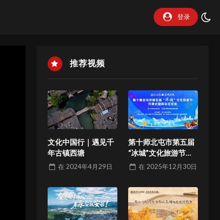
登录
推荐视频
文化中国行｜遇见千
第十师北屯市第五届
年古镇西塘
“冰城”文化旅游节开
幕式暨跨年狂欢夜
在
2024年4月29日
在
2025年12月30日