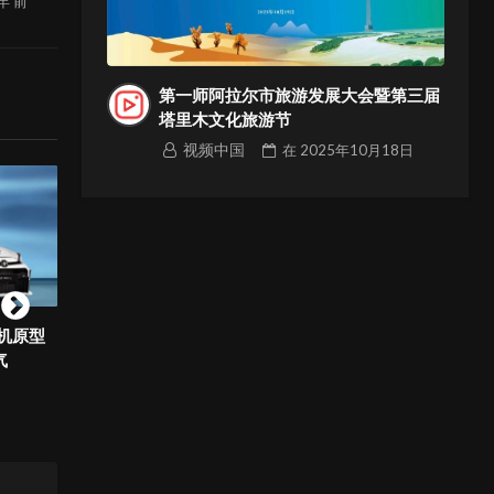
 年
前
第一师阿拉尔市旅游发展大会暨第三届
塔里木文化旅游节
视频中国
在
2025年10月18日
型
慢直播：吉林市朱雀山
Wildberries(WB野莓
宣大会
视频中国
视频中国