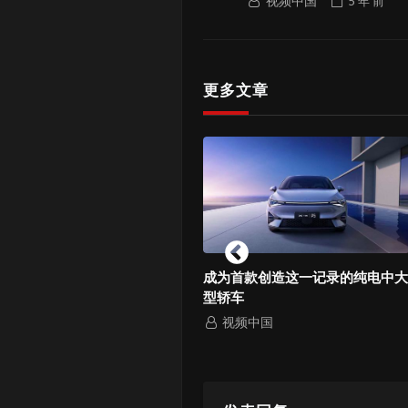
视频中国
5 年
前
更多文章
rries(WB野莓)2025年官
成为首款创造这一记录的纯电中大
型轿车
中国
视频中国