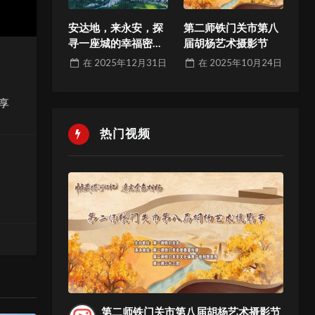
安达地，来永安，探
第二师铁门关市第八
寻一座城的幸福密码
届胡杨艺术摄影节
与发展哲学
在
2025年12月31日
在
2025年10月24日
享
热门视频
第二师铁门关市第八届胡杨艺术摄影节