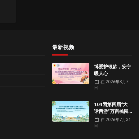
最新视频
博爱护银龄，安宁
暖人心
在
2026年8月7
日
104团第四届“大
话西游”万亩桃园
采摘季活动
在
2026年7月31
日