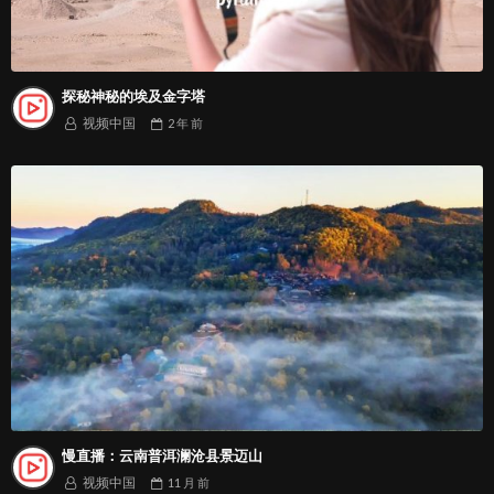
探秘神秘的埃及金字塔
视频中国
2 年
前
慢直播：云南普洱澜沧县景迈山
视频中国
11 月
前