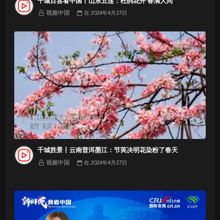
千城百县看中国丨山东五莲：杜鹃花开 春满人间
视频中国
在
2024年4月27日
千城胜景丨云南普洱墨江：节荚决明花染粉了春天
视频中国
在
2024年4月27日