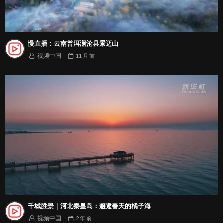
慢直播：云南普洱澜沧县景迈山
视频中国
11 月
前
千城胜景｜河北秦皇岛：邂逅春天的橘子海
视频中国
2 年
前