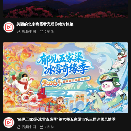
美丽的北京晚霞看完后你绝对惊艳
视频中国
5 年
前
“郁见五家渠·冰雪奇缘季”第六师五家渠市第三届冰雪风情季
视频中国
7 月
前