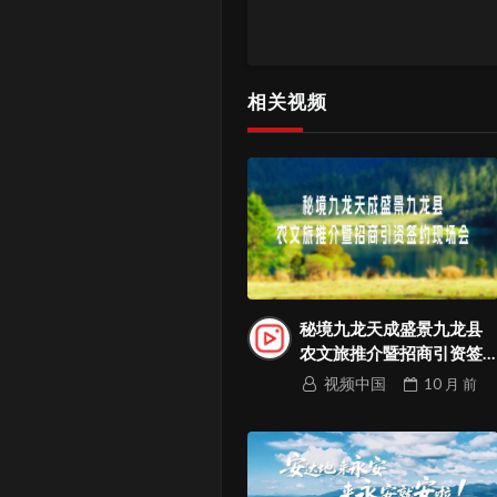
美夜空；现场
购，各类年度
直达2026！
相关视频
秘境九龙天成盛景九龙县
农文旅推介暨招商引资签
约现场会
视频中国
10 月
前