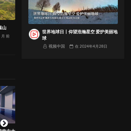
雀山
世界地球日丨仰望浩瀚星空 爱护美丽地
1 月
前
球
视频中国
在
2024年4月28日
纯电中大
神舟十三号航天员不能发朋友圈，
丰田 GR Yaris