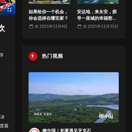
如果给你一个机会，
安达地，来永安，探
你会选择在哪安家？
寻一座城的幸福密码
与发展哲学
欢
在
2021年12月4日
在
2025年12月31日
享
热门视频
“冰
度最
瞰中国｜初夏遇见牙克石