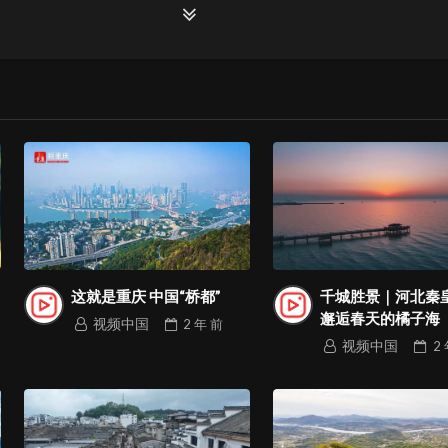
火锅免费尝、红包现场抢、彩票现场兑、冰钓雪地尽情玩、北屯好物
优惠派发！福礼送万家，欢笑暖全城，让我们用热情告别2025，用
这就是重庆 中国“桥都”
千城胜景｜河北秦
邂逅春天的橘子海
视频中国
2 年
前
视频中国
2