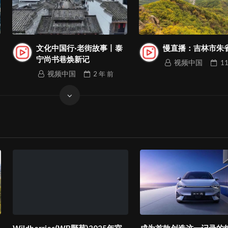
文化中国行·老街故事丨泰
慢直播：吉林市朱
宁尚书巷焕新记
视频中国
1
视频中国
2 年
前
Wildberries(WB野莓)2025年官
成为首款创造这一记录的